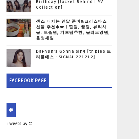
Birthday [Jacket Behind I RV
Collection]
센스 터지는 연말 준비&크리스마스
선물 추천🎄❤️ | 찐템, 꿀템, 뷰티하
울, 보습템, 기초템추천, 올리브영템,
올영세일
DaHyun’s Gonna Sing [tripleS 트
리플에스 : SIGNAL 221212]
FACEBOOK PAGE
@
Tweets by @