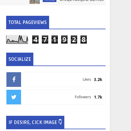
TOTAL PAGEVIEWS
4
7
1
9
2
8
SOCIALIZE
3.2k
Likes
1.7k
Followers
IF DESIRE, CICK IMAGE 👇