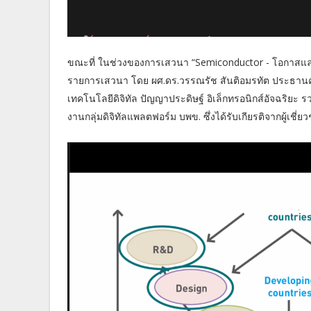
ขณะที่ ในช่วงของการเสวนา “Semiconductor - โอกาสและ
รายการเสวนา โดย ผศ.ดร.วรรณรัช สันติอมรทัต ประธานค
เทคโนโลยีดิจิทัล ปัญญาประดิษฐ์ อิเล็กทรอนิกส์อัจฉริย
งานกลุ่มดิจิทัลแพลตฟอร์ม บพข. ซึ่งได้รับเกียรติจากผู้เชี่