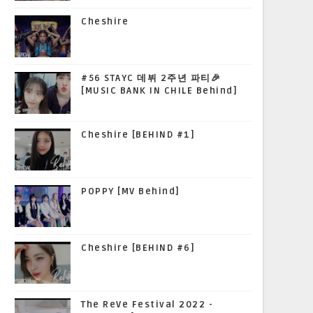
Cheshire
#56 STAYC 데뷔 2주년 파티🎉
[MUSIC BANK IN CHILE Behind]
Cheshire [BEHIND #1]
POPPY [MV Behind]
Cheshire [BEHIND #6]
The ReVe Festival 2022 -